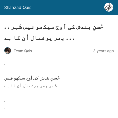
Shahzad Qais
. . حُسنِ بندش کی اَوج سیکھو قیس شَہر
بھر یرغمال اُن کا ہے . . .
Team Qais
3 years ago
.
.
حُسنِ بندش کی اَوج سیکھو قیس
شَہر بھر یرغمال اُن کا ہے
.
.
.