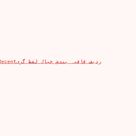
Recent
ردیف قافیہ بندش خیال لفظ گری