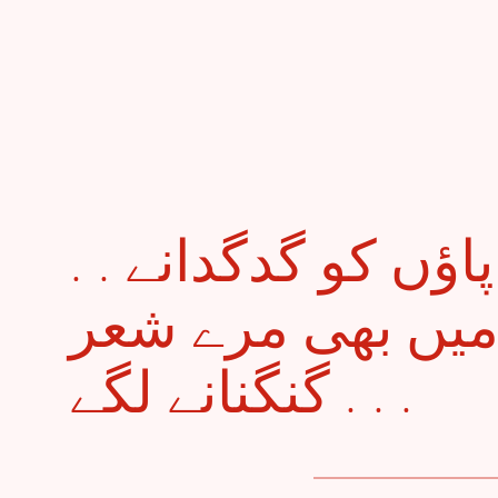
. . حسیں خیال جو پاؤں کو گدگدانے
د میں بھی مرے شعر
گنگنانے لگے . . .