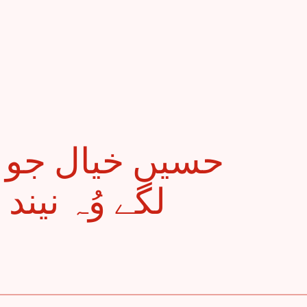
لگے وُہ نین