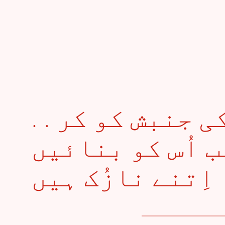
. . جو نبضِ ناز کی جنبش کو کر
 اُس کو بنائیں