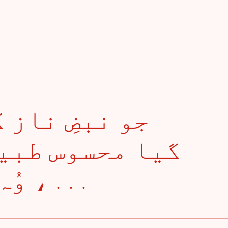
گیا محسوس طبیب
، وُہ اِتنے نازُک ہیں . . .