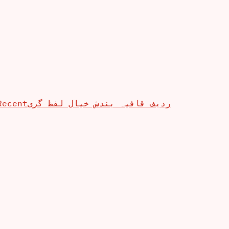
Recent
ردیف قافیہ بندش خیال لفظ گری