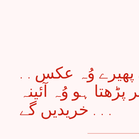
. . جو سر میں اُنگلیاں پھیرے وُہ عکس
پڑھتا ہو وُہ آئینہ
خریدیں گے . . .