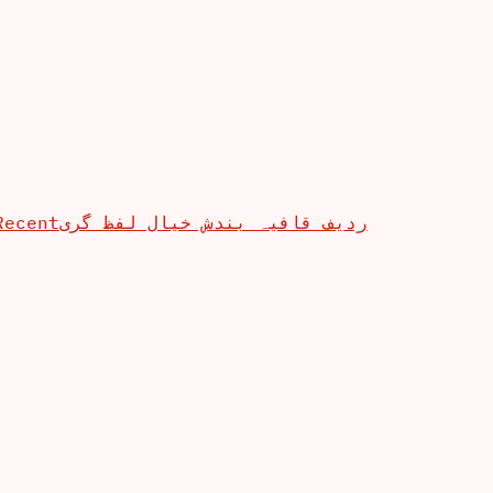
Recent
ردیف قافیہ بندش خیال لفظ گری