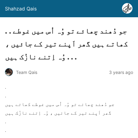
Shahzad Qais
. . جو دُھند چھائے تو وُہ اُس میں غوطے
کھاتے ہیں گھر اَپنے تیر کے جائیں ،
وُہ اِتنے نازُک ہیں . . .
Team Qais
3 years ago
.
.
جو دُھند چھائے تو وُہ اُس میں غوطے کھاتے ہیں
گھر اَپنے تیر کے جائیں ، وُہ اِتنے نازُک ہیں
.
.