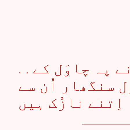
. . جو ایک دانے پہ چاوَل کے
ل سنگھار اُن سے