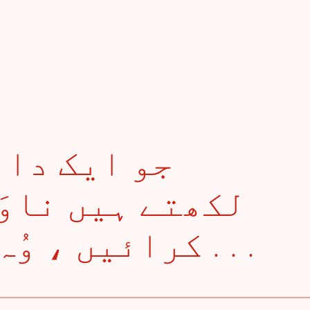
لکھتے ہیں ناوَ
کرائیں ، وُہ اِتنے نازُک ہیں . . .