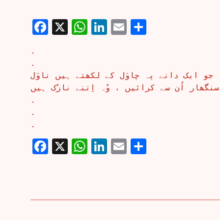
Facebook
X
WhatsApp
LinkedIn
Email
Share
.
.
جو ایک دانے پہ چاوَل کے لکھتے ہیں ناوَل
سنگھار اُن سے کرائیں ، وُہ اِتنے نازُک ہیں
.
.
.
Facebook
X
WhatsApp
LinkedIn
Email
Share