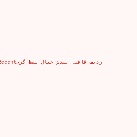
Recent
ردیف قافیہ بندش خیال لفظ گری