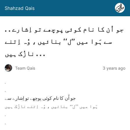
Shahzad Qais
. . جو اُن کا نام کوئی پوچھے تو اِشارے
سے ہَوا میں ’’ل‘‘ بنائیں ، وُہ اِتنے
نازُک ہیں . . .
Team Qais
3 years ago
.
.
جو اُن کا نام کوئی پوچھے تو اِشارے سے
ہَوا میں ’’ل‘‘ بنائیں ، وُہ اِتنے نازُک ہیں
.
.