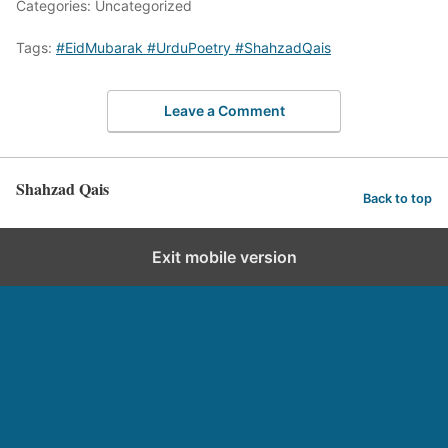
Categories: Uncategorized
Tags:
#EidMubarak #UrduPoetry #ShahzadQais
Leave a Comment
Shahzad Qais
Back to top
Exit mobile version