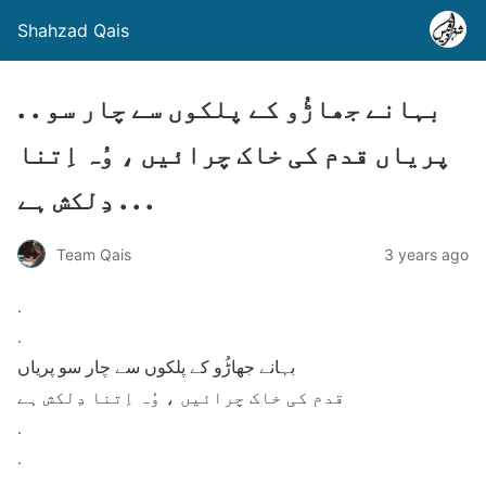
Shahzad Qais
. . بہانے جھاڑُو کے پلکوں سے چار سو
پریاں قدم کی خاک چرائیں ، وُہ اِتنا
دِلکش ہے . . .
Team Qais
3 years ago
.
.
بہانے جھاڑُو کے پلکوں سے چار سو پریاں
قدم کی خاک چرائیں ، وُہ اِتنا دِلکش ہے
.
.