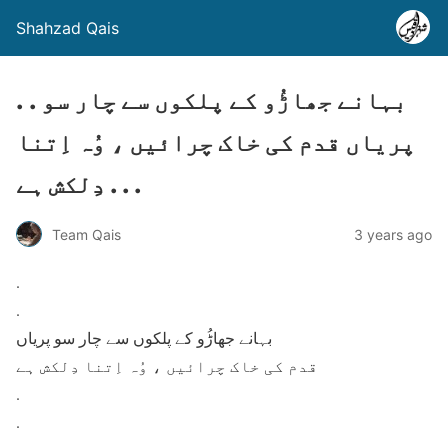
Shahzad Qais
. . بہانے جھاڑُو کے پلکوں سے چار سو
پریاں قدم کی خاک چرائیں ، وُہ اِتنا
دِلکش ہے . . .
Team Qais
3 years ago
.
.
بہانے جھاڑُو کے پلکوں سے چار سو پریاں
قدم کی خاک چرائیں ، وُہ اِتنا دِلکش ہے
.
.