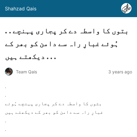
Shahzad Qais
. . بتوں کا واسطہ دے کر پجاری پہنچے
ہُوئے غبارِ راہ سے دامن کو بھر کے
دیکھتے ہیں . . .
Team Qais
3 years ago
.
.
بتوں کا واسطہ دے کر پجاری پہنچے ہُوئے
غبارِ راہ سے دامن کو بھر کے دیکھتے ہیں
.
.