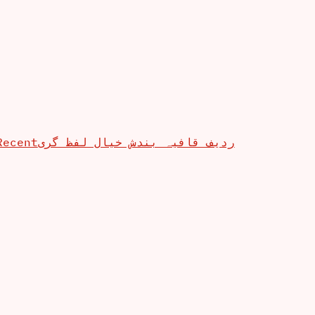
Recent
ردیف قافیہ بندش خیال لفظ گری