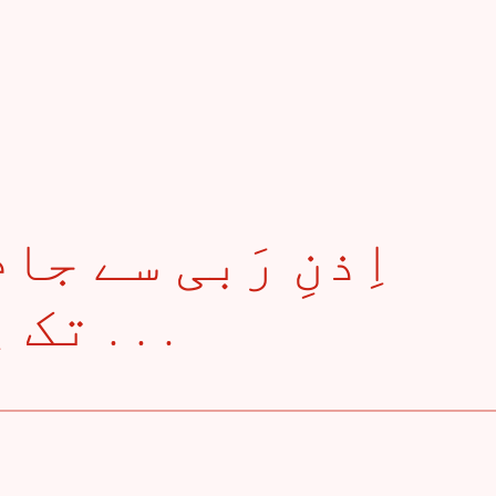
تک اِہتمام چلتا ہے . . .