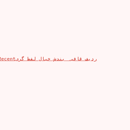
Recent
ردیف قافیہ بندش خیال لفظ گری