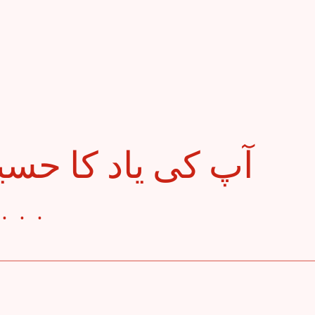
میں دِئیے جلا د . . .