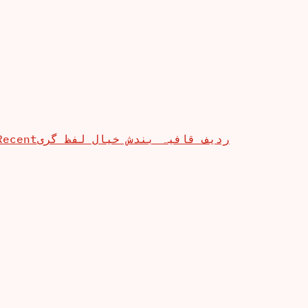
Recent
ردیف قافیہ بندش خیال لفظ گری