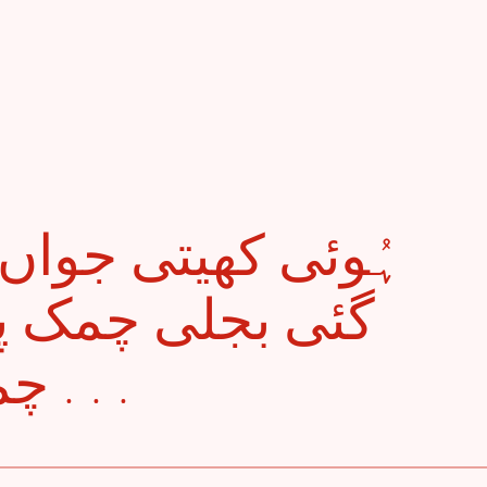
گئی بجلی چمک! ،
چمکتی دھار ہے لیلیٰ . . .