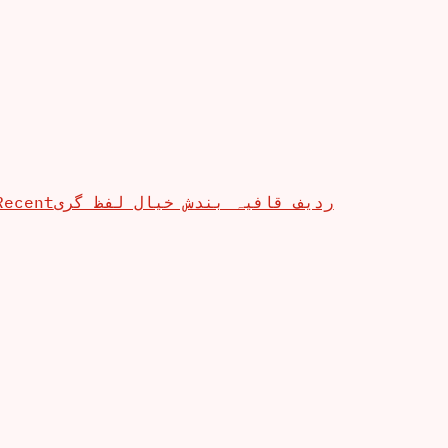
Recent
ردیف قافیہ بندش خیال لفظ گری