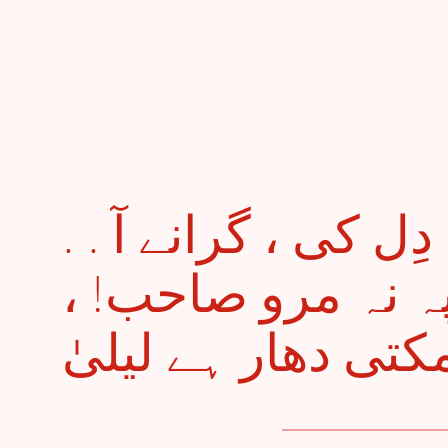
. . ہُوئی کھیتی جواں دِل کی ، گرانے آ
 پہ نہ مرو صاحب