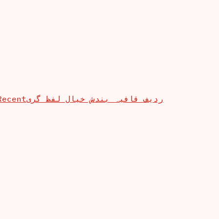
Recent
ردیف قافیہ بندش خیال لفظ گری