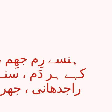
کہے ہر دَم ، سن
راجدھانی ، جھر