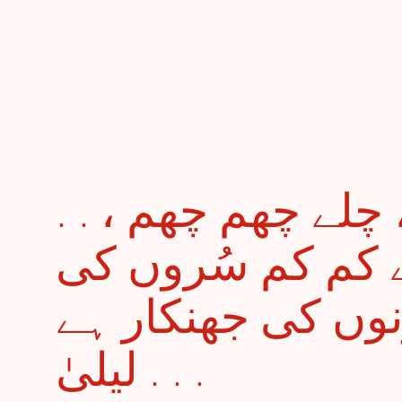
. . ہنسے رِم جھِم ، چلے چھم چھم ،
ے کم کم سُروں کی
نوں کی جھنکار ہے
لیلیٰ . . .