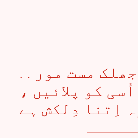
. . ہمیں تو اُس کی جھلک مست مور
 اُسی کو پلائیں