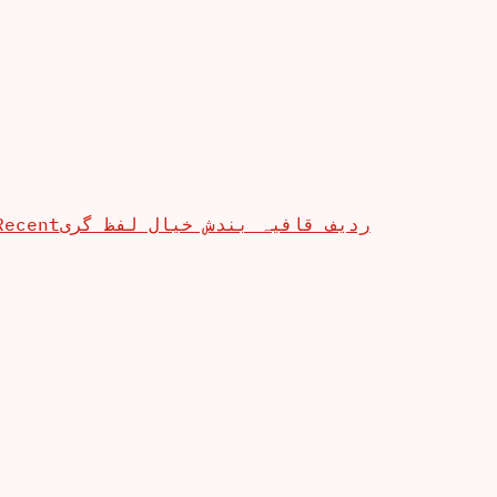
Recent
ردیف قافیہ بندش خیال لفظ گری