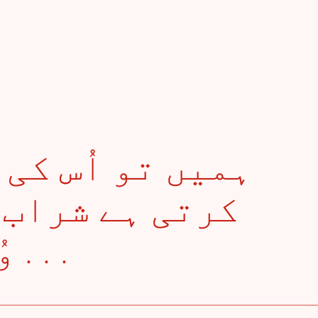
کرتی ہے شراب ،
وُہ اِتنا دِلکش ہے . . .