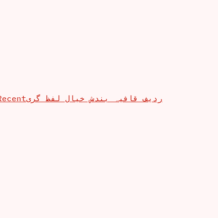
Recent
ردیف قافیہ بندش خیال لفظ گری