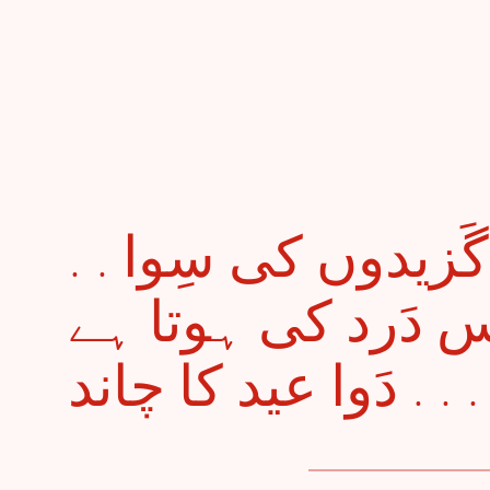
. . سسکیاں ہجر گَزیدوں کی سِوا
 دَرد کی ہوتا ہے
دَوا عید کا چاند . . .