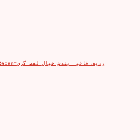
Recent
ردیف قافیہ بندش خیال لفظ گری