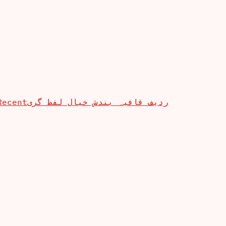
Recent
ردیف قافیہ بندش خیال لفظ گری