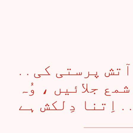
. . دِہکتا جسم ہے آتش پرستی کی
مع جلائیں ، وُہ
ِتنا دِلکش ہے