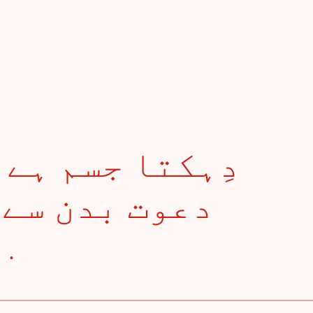
دعوت بدن سے ش
ا . . .