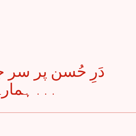
ہمارے قلم پر کمال آ گیا . . .