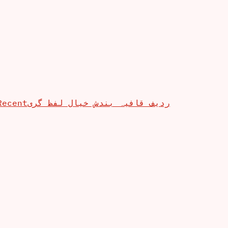
Recent
ردیف قافیہ بندش خیال لفظ گری