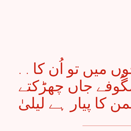
. . جو مل بیٹھے یہ غنچوں میں تو اُن کا
گُوفے جاں چھڑکتے