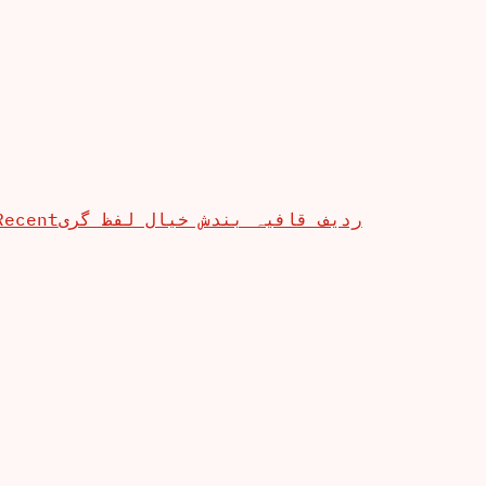
Recent
ردیف قافیہ بندش خیال لفظ گری