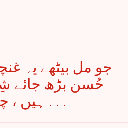
حُسن بڑھ جائے شِ
ہیں ، چمن کا پیار ہے لیلیٰ . . .